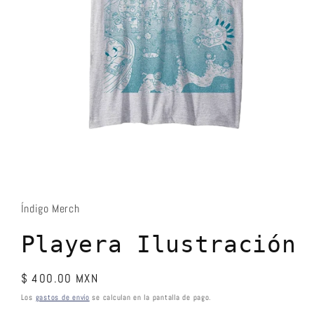
Abrir
elemento
multimedia
1
Índigo Merch
en
una
ventana
Playera Ilustración
modal
Precio
$ 400.00 MXN
habitual
Los
gastos de envío
se calculan en la pantalla de pago.