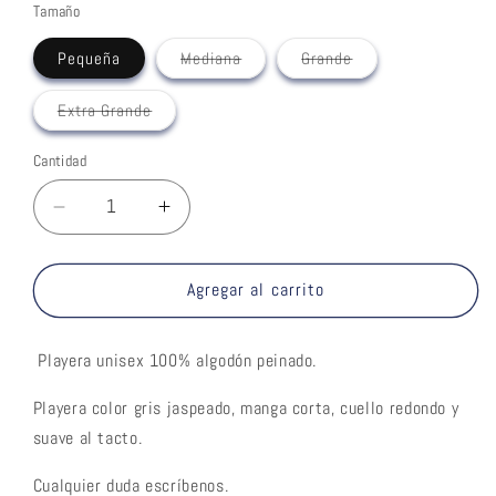
Tamaño
Variante
Variante
Pequeña
Mediana
Grande
agotada
agotada
o
o
no
no
Variante
Extra Grande
disponible
disponible
agotada
o
no
Cantidad
disponible
Reducir
Aumentar
cantidad
cantidad
para
para
Playera
Playera
Agregar al carrito
Ilustración
Ilustración
Playera unisex 100% algodón peinado.
Playera color gris jaspeado, manga corta, cuello redondo y
suave al tacto.
Cualquier duda escríbenos.