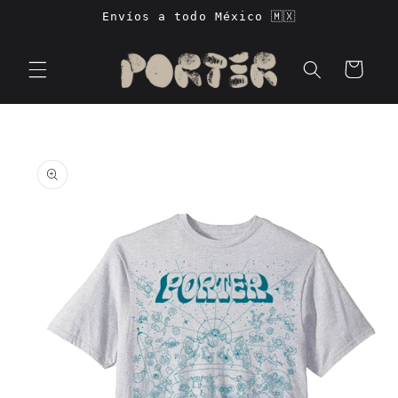
Ir
Envíos a todo México 🇲🇽
directamente
al contenido
Carrito
Ir
directamente
a la
información
del producto