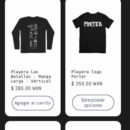
Playera Las
Playera logo
Batallas - Manga
Porter
Larga - Vertical
Precio
$ 350.00 MXN
Precio
$ 280.00 MXN
habitual
habitual
Seleccionar
Agregar al carrito
opciones