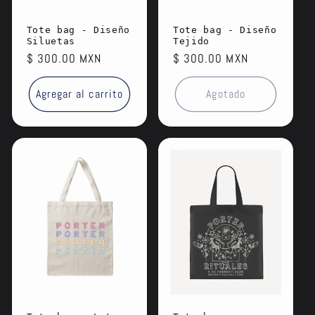
Tote bag - Diseño
Tote bag - Diseño
Siluetas
Tejido
Precio
$ 300.00 MXN
Precio
$ 300.00 MXN
habitual
habitual
Agregar al carrito
Agotado