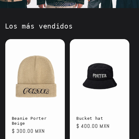
Los más vendidos
Beanie Porter
Bucket hat
Beige
Precio
$ 400.00 MXN
Precio
$ 300.00 MXN
habitual
habitual