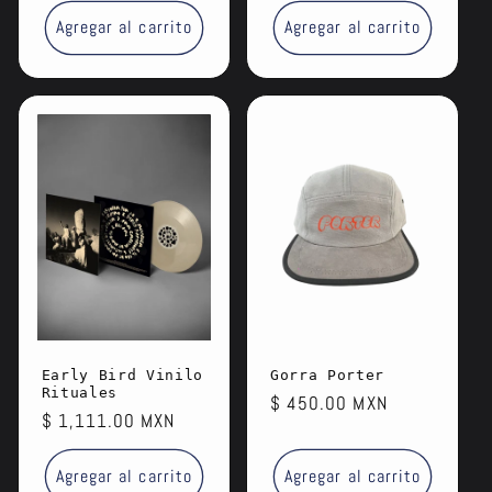
Agregar al carrito
Agregar al carrito
Early Bird Vinilo
Gorra Porter
Rituales
Precio
$ 450.00 MXN
Precio
$ 1,111.00 MXN
habitual
habitual
Agregar al carrito
Agregar al carrito