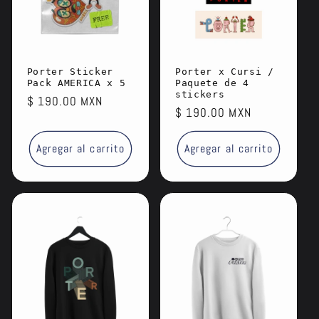
Porter Sticker
Porter x Cursi /
Pack AMERICA x 5
Paquete de 4
stickers
Precio
$ 190.00 MXN
Precio
$ 190.00 MXN
habitual
habitual
Agregar al carrito
Agregar al carrito