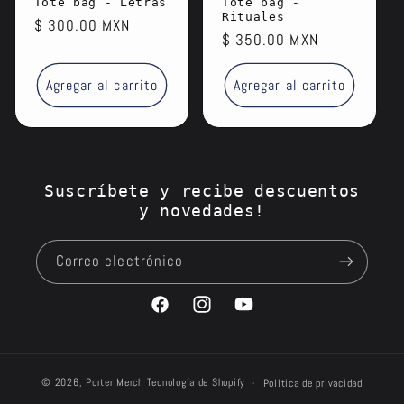
Tote bag - Letras
Tote bag -
Rituales
Precio
$ 300.00 MXN
Precio
$ 350.00 MXN
habitual
habitual
Agregar al carrito
Agregar al carrito
Suscríbete y recibe descuentos
y novedades!
Correo electrónico
Facebook
Instagram
YouTube
© 2026,
Porter Merch
Tecnología de Shopify
Política de privacidad