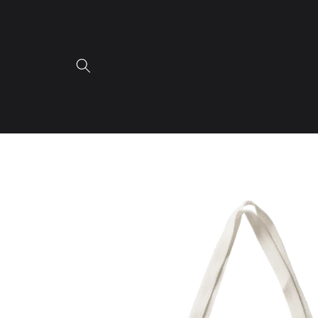
Ir
directamente
al contenido
Ir
directamente
a la
información
del producto