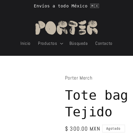
Envíos a todo México 🇲🇽
Inicio
Productos
Búsqueda
Contacto
Porter Merch
Tote bag
Tejido
Precio
$ 300.00 MXN
Agotado