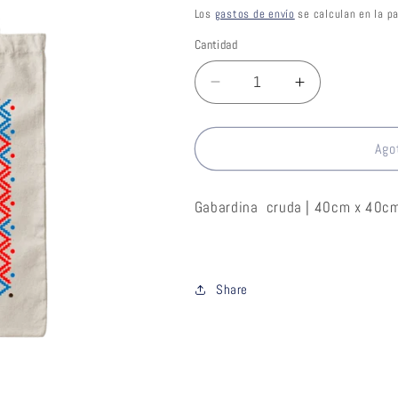
habitual
Los
gastos de envío
se calculan en la pa
Cantidad
Reducir
Aumentar
cantidad
cantidad
para
para
Tote
Tote
Ago
bag
bag
-
-
Gabardina cruda | 40cm x 40cm
Diseño
Diseño
Tejido
Tejido
Share