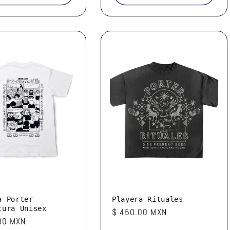
a Porter
Playera Rituales
tura Unisex
Precio
$ 450.00 MXN
00 MXN
habitual