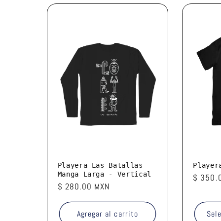
Playera Las Batallas -
Player
Manga Larga - Vertical
Precio
$ 350.
Precio
$ 280.00 MXN
habitua
habitual
Agregar al carrito
Sel