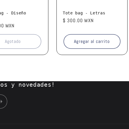
ag - Diseño
Tote bag - Letras
Precio
$ 300.00 MXN
00 MXN
habitual
l
Agotado
Agregar al carrito
tos y novedades!