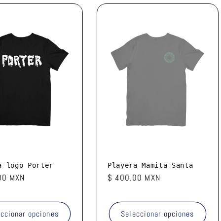
a logo Porter
Playera Mamita Santa
00 MXN
Precio
$ 400.00 MXN
l
habitual
eccionar opciones
Seleccionar opciones