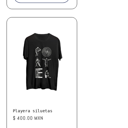
Playera siluetas
Precio
$ 400.00 MXN
habitual