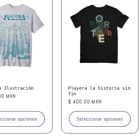
a Ilustración
Playera la historia sin
fin
00 MXN
Precio
$ 400.00 MXN
l
habitual
eccionar opciones
Seleccionar opciones