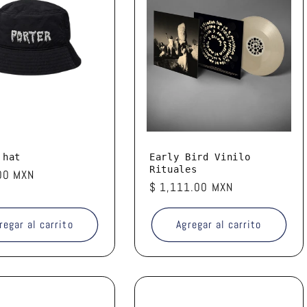
 hat
Early Bird Vinilo
Rituales
00 MXN
Precio
$ 1,111.00 MXN
l
habitual
regar al carrito
Agregar al carrito