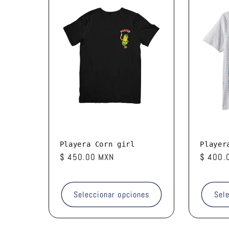
Playera Corn girl
Player
Precio
$ 450.00 MXN
Precio
$ 400.
habitual
habitua
Seleccionar opciones
Sel