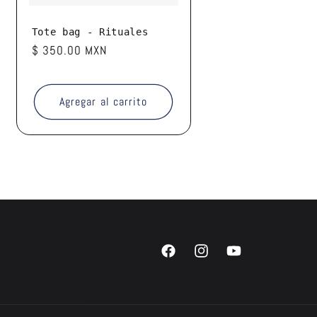
Tote bag - Rituales
Precio
$ 350.00 MXN
habitual
Agregar al carrito
Facebook
Instagram
YouTube