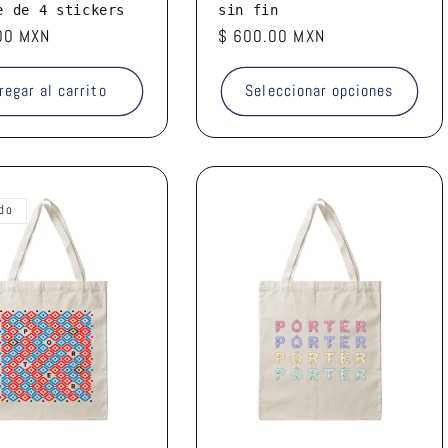
e de 4 stickers
sin fin
00 MXN
Precio
$ 600.00 MXN
l
habitual
regar al carrito
Seleccionar opciones
do