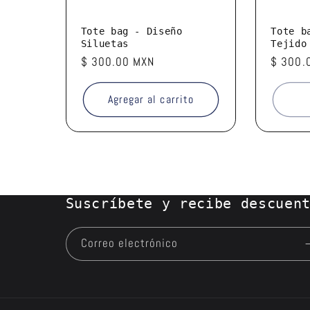
Tote bag - Diseño
Tote b
Siluetas
Tejido
Precio
$ 300.00 MXN
Precio
$ 300.
habitual
habitua
Agregar al carrito
Suscríbete y recibe descuen
Correo electrónico