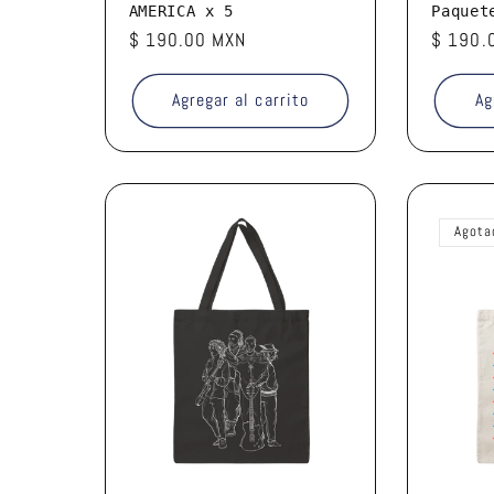
AMERICA x 5
Paquet
Precio
$ 190.00 MXN
Precio
$ 190.
habitual
habitua
Agregar al carrito
Ag
Agota