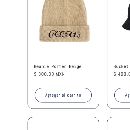
c
c
i
ó
n
Beanie Porter Beige
Bucket
Precio
$ 300.00 MXN
Precio
$ 400.
habitual
habitua
:
Agregar al carrito
Ag